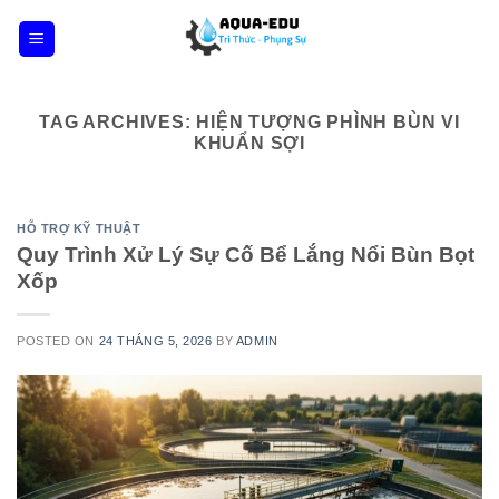
Skip
to
content
TAG ARCHIVES:
HIỆN TƯỢNG PHÌNH BÙN VI
KHUẨN SỢI
HỖ TRỢ KỸ THUẬT
Quy Trình Xử Lý Sự Cố Bể Lắng Nổi Bùn Bọt
Xốp
POSTED ON
24 THÁNG 5, 2026
BY
ADMIN