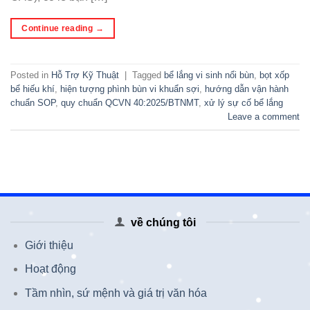
Continue reading
→
Posted in
Hỗ Trợ Kỹ Thuật
|
Tagged
bể lắng vi sinh nổi bùn
,
bọt xốp
bể hiếu khí
,
hiện tượng phình bùn vi khuẩn sợi
,
hướng dẫn vận hành
chuẩn SOP
,
quy chuẩn QCVN 40:2025/BTNMT
,
xử lý sự cố bể lắng
Leave a comment
về chúng tôi
Giới thiệu
Hoạt động
Tầm nhìn, sứ mệnh và giá trị văn hóa