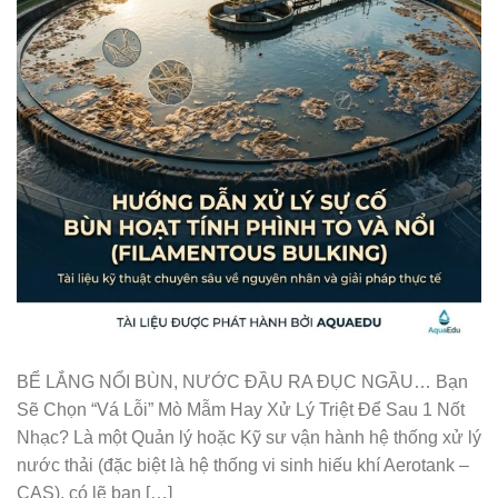
BỂ LẮNG NỔI BÙN, NƯỚC ĐẦU RA ĐỤC NGẦU… Bạn
Sẽ Chọn “Vá Lỗi” Mò Mẫm Hay Xử Lý Triệt Để Sau 1 Nốt
Nhạc? Là một Quản lý hoặc Kỹ sư vận hành hệ thống xử lý
nước thải (đặc biệt là hệ thống vi sinh hiếu khí Aerotank –
CAS), có lẽ bạn […]