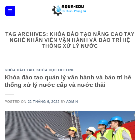
Skip
to
content
TAG ARCHIVES:
KHÓA ĐÀO TẠO NÂNG CAO TAY
NGHỀ NHÂN VIÊN VẬN HÀNH VÀ BẢO TRÌ HỆ
THỐNG XỬ LÝ NƯỚC
KHÓA ĐÀO TẠO
,
KHÓA HỌC OFFLINE
Khóa đào tạo quản lý vận hành và bảo trì hệ
thống xử lý nước cấp và nước thải
POSTED ON
22 THÁNG 6, 2022
BY
ADMIN