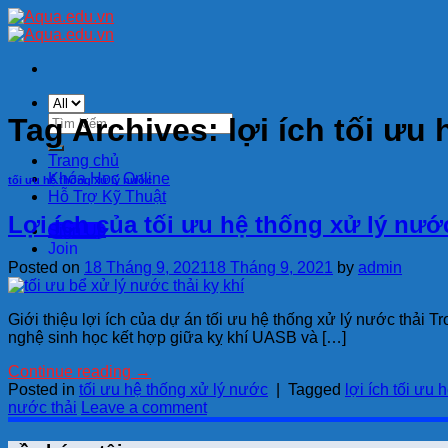
Skip
to
content
Tìm
Tag Archives:
lợi ích tối ưu
kiếm:
Trang chủ
Khóa Học Online
tối ưu hệ thống xử lý nước
Hỗ Trợ Kỹ Thuật
Lợi ích của tối ưu hệ thống xử lý nướ
Sign Up
Join
Posted on
18 Tháng 9, 2021
18 Tháng 9, 2021
by
admin
Giới thiệu lợi ích của dự án tối ưu hệ thống xử lý nước thải 
nghệ sinh học kết hợp giữa kỵ khí UASB và […]
Continue reading
→
Posted in
tối ưu hệ thống xử lý nước
|
Tagged
lợi ích tối ưu 
nước thải
Leave a comment