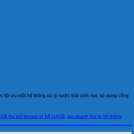
iệc tối ưu một hệ thống xử lý nước thải sinh học sử dụng công
ASB thu khí biogas từ bể UASB
,
tạo doanh thu từ hệ thống