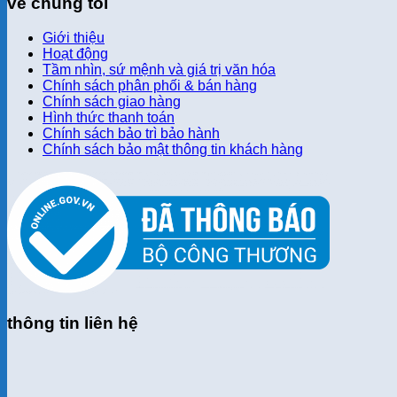
về chúng tôi
Giới thiệu
Hoạt động
Tầm nhìn, sứ mệnh và giá trị văn hóa
Chính sách phân phối & bán hàng
Chính sách giao hàng
Hình thức thanh toán
Chính sách bảo trì bảo hành
Chính sách bảo mật thông tin khách hàng
thông tin liên hệ