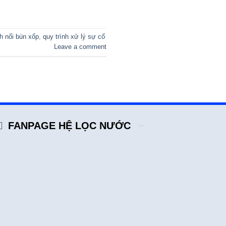
nh nổi bùn xốp
,
quy trình xử lý sự cố
Leave a comment
FANPAGE HỆ LỌC NƯỚC