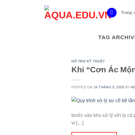
Skip
to
Trang 
content
TAG ARCHIV
HỖ TRỢ KỸ THUẬT
Khi “Cơn Ác Mộ
POSTED ON
24 THÁNG 5, 2026
BY
A
bước vào khu xử lý với ly cà
vi […]