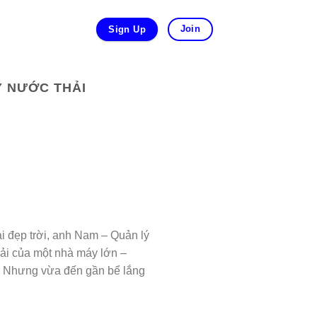
Join
Sign Up
Ý NƯỚC THẢI
i đẹp trời, anh Nam – Quản lý
ải của một nhà máy lớn –
i. Nhưng vừa đến gần bể lắng