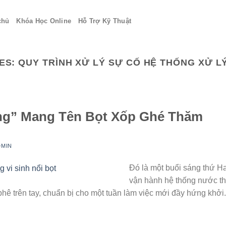
chủ
Khóa Học Online
Hỗ Trợ Kỹ Thuật
ES:
QUY TRÌNH XỬ LÝ SỰ CỐ HỆ THỐNG XỬ L
ng” Mang Tên Bọt Xốp Ghé Thăm
DMIN
Đó là một buổi sáng thứ Ha
vận hành hệ thống nước th
 phê trên tay, chuẩn bị cho một tuần làm việc mới đầy hứng khở