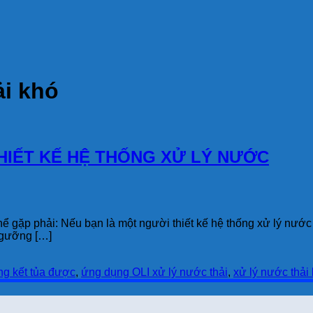
ải khó
HIẾT KẾ HỆ THỐNG XỬ LÝ NƯỚC
thể gặp phải: Nếu bạn là một người thiết kế hệ thống xử lý nước
 ngưỡng […]
ng kết tủa được
,
ứng dụng OLI xử lý nước thải
,
xử lý nước thải