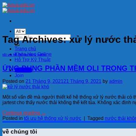
Skip
to
content
Tìm
Tag Archives:
xử lý nước th
kiếm:
Trang chủ
Khóa Học Online
tối ưu hệ thống xử lý nước
Hỗ Trợ Kỹ Thuật
ỨNG DỤNG PHẦN MỀM OLI TRONG T
Sign Up
Join
Posted on
21 Tháng 9, 2021
21 Tháng 9, 2021
by
admin
Một số vấn đề mà người thiết kế hệ thống xử lý nước thải có 
jartest cho thấy nước thải không thể kết tủa. Không xác định
Continue reading
→
Posted in
tối ưu hệ thống xử lý nước
|
Tagged
nước thải khô
về chúng tôi