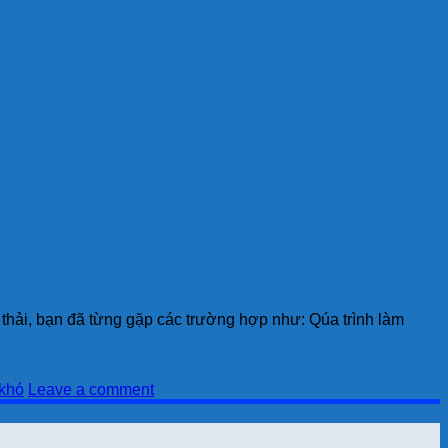
 thải, bạn đã từng gặp các trường hợp như: Qúa trình làm
 khó
Leave a comment