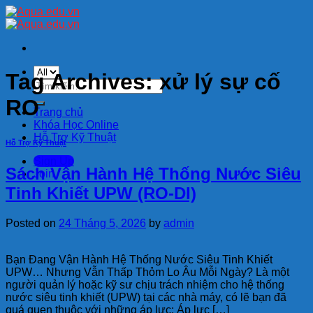
Skip
to
content
Tag Archives:
xử lý sự cố
Tìm
kiếm:
RO
Trang chủ
Khóa Học Online
Hỗ Trợ Kỹ Thuật
Hỗ Trợ Kỹ Thuật
Sign Up
Sách Vận Hành Hệ Thống Nước Siêu
Join
Tinh Khiết UPW (RO-DI)
Posted on
24 Tháng 5, 2026
by
admin
Bạn Đang Vận Hành Hệ Thống Nước Siêu Tinh Khiết
UPW… Nhưng Vẫn Thấp Thỏm Lo Âu Mỗi Ngày? Là một
người quản lý hoặc kỹ sư chịu trách nhiệm cho hệ thống
nước siêu tinh khiết (UPW) tại các nhà máy, có lẽ bạn đã
quá quen thuộc với những áp lực: Áp lực […]