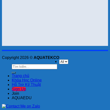
Copyright 2026 ©
AQUATEKCO
Tìm
kiếm:
Trang chủ
Khóa Học Online
Hỗ Trợ Kỹ Thuật
Sign Up
Join
AQUAEDU