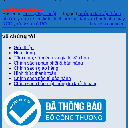
Continue reading
→
Posted in
Hỗ Trợ Kỹ Thuật
|
Tagged
hướng dẫn vận hành
nhà máy nước siêu tinh khiết
,
hướng dẫn vận hành nhà máy
RODI
,
xử lý sự cố RO
Leave a comment
về chúng tôi
Giới thiệu
Hoạt động
Tầm nhìn, sứ mệnh và giá trị văn hóa
Chính sách phân phối & bán hàng
Chính sách giao hàng
Hình thức thanh toán
Chính sách bảo trì bảo hành
Chính sách bảo mật thông tin khách hàng