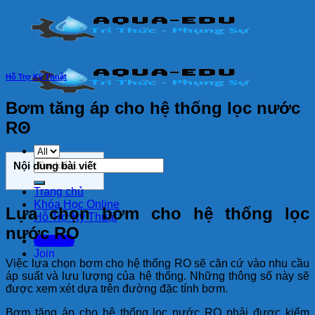
Skip
to
content
Hỗ Trợ Kỹ Thuật
Bơm tăng áp cho hệ thống lọc nước
RO
Tìm
Nội dung bài viết
kiếm:
Trang chủ
Khóa Học Online
Lựa chọn bơm cho hệ thống lọc
Hỗ Trợ Kỹ Thuật
nước RO
Sign Up
Join
Việc lựa chọn bơm cho hệ thống RO sẽ căn cứ vào nhu cầu
áp suất và lưu lượng của hệ thống. Những thông số này sẽ
được xem xét dựa trên đường đặc tính bơm.
Bơm tăng áp cho hệ thống lọc nước RO phải được kiểm