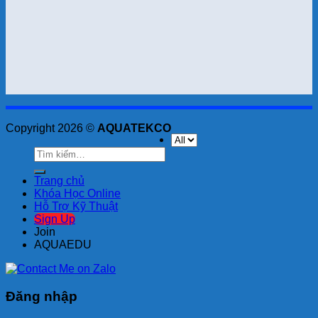
Copyright 2026 ©
AQUATEKCO
Tìm
kiếm:
Trang chủ
Khóa Học Online
Hỗ Trợ Kỹ Thuật
Sign Up
Join
AQUAEDU
Đăng nhập