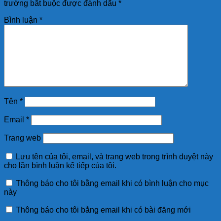
trường bắt buộc được đánh dấu
*
Bình luận
*
Tên
*
Email
*
Trang web
Lưu tên của tôi, email, và trang web trong trình duyệt này
cho lần bình luận kế tiếp của tôi.
Thông báo cho tôi bằng email khi có bình luận cho mục
này
Thông báo cho tôi bằng email khi có bài đăng mới