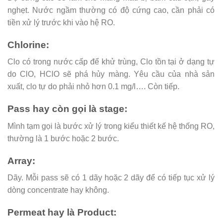
nghẹt. Nước ngầm thường có độ cứng cao, cần phải có
tiền xử lý trước khi vào hệ RO.
Chlorine:
Clo có trong nước cấp để khử trùng, Clo tồn tại ở dạng tự
do ClO, HClO sẽ phá hủy màng. Yêu cầu của nhà sản
xuất, clo tự do phải nhỏ hơn 0.1 mg/l…. Còn tiếp.
Pass hay còn gọi là stage:
Mình tạm gọi là bước xử lý trong kiểu thiết kế hệ thống RO,
thường là 1 bước hoặc 2 bước.
Array:
Dãy. Mỗi pass sẽ có 1 dãy hoặc 2 dãy để có tiếp tục xử lý
dòng concentrate hay không.
Permeat hay là Product: