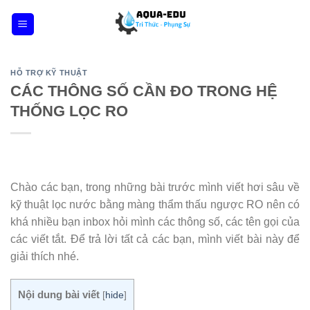
Skip
to
content
HỖ TRỢ KỸ THUẬT
CÁC THÔNG SỐ CẦN ĐO TRONG HỆ
THỐNG LỌC RO
Chào các bạn, trong những bài trước mình viết hơi sâu về
kỹ thuật lọc nước bằng màng thẩm thấu ngược RO nên có
khá nhiều bạn inbox hỏi mình các thông số, các tên gọi của
các viết tắt. Để trả lời tất cả các bạn, mình viết bài này để
giải thích nhé.
Nội dung bài viết
[
hide
]