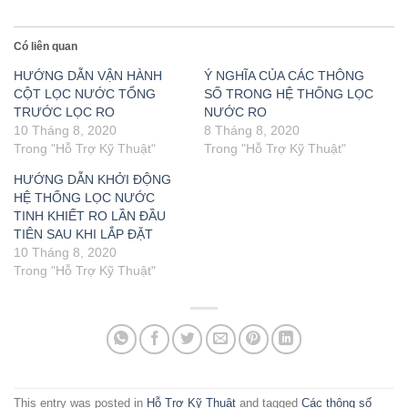
Có liên quan
HƯỚNG DẪN VẬN HÀNH
Ý NGHĨA CỦA CÁC THÔNG
CỘT LỌC NƯỚC TỔNG
SỐ TRONG HỆ THỐNG LỌC
TRƯỚC LỌC RO
NƯỚC RO
10 Tháng 8, 2020
8 Tháng 8, 2020
Trong "Hỗ Trợ Kỹ Thuật"
Trong "Hỗ Trợ Kỹ Thuật"
HƯỚNG DẪN KHỞI ĐỘNG
HỆ THỐNG LỌC NƯỚC
TINH KHIẾT RO LẦN ĐẦU
TIÊN SAU KHI LẮP ĐẶT
10 Tháng 8, 2020
Trong "Hỗ Trợ Kỹ Thuật"
This entry was posted in
Hỗ Trợ Kỹ Thuật
and tagged
Các thông số