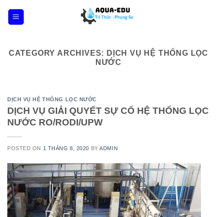
Skip
to
content
CATEGORY ARCHIVES:
DỊCH VỤ HỆ THỐNG LỌC
NƯỚC
DỊCH VỤ HỆ THỐNG LỌC NƯỚC
DỊCH VỤ GIẢI QUYẾT SỰ CỐ HỆ THỐNG LỌC
NƯỚC RO/RODI/UPW
POSTED ON
1 THÁNG 8, 2020
BY
ADMIN