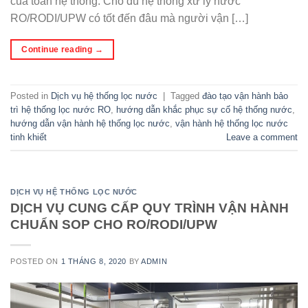
của toàn hệ thống. Cho dù hệ thống xử lý nước
RO/RODI/UPW có tốt đến đâu mà người vận […]
Continue reading
→
Posted in
Dịch vụ hệ thống lọc nước
|
Tagged
đào tạo vận hành bảo
trì hệ thống lọc nước RO
,
hướng dẫn khắc phục sự cố hệ thống nước
,
hướng dẫn vận hành hệ thống lọc nước
,
vận hành hệ thống lọc nước
tinh khiết
Leave a comment
DỊCH VỤ HỆ THỐNG LỌC NƯỚC
DỊCH VỤ CUNG CẤP QUY TRÌNH VẬN HÀNH
CHUẨN SOP CHO RO/RODI/UPW
POSTED ON
1 THÁNG 8, 2020
BY
ADMIN