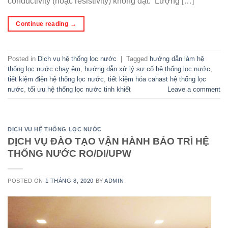
conductivity (hoặc resistivity) không đạt. Lượng […]
Continue reading
→
Posted in
Dịch vụ hệ thống lọc nước
|
Tagged
hướng dẫn làm hệ
thống lọc nước chạy êm
,
hướng dẫn xử lý sự cố hệ thống lọc nước
,
tiết kiệm điện hệ thống lọc nước
,
tiết kiệm hóa cahast hệ thống lọc
nước
,
tối ưu hệ thống lọc nước tinh khiết
Leave a comment
DỊCH VỤ HỆ THỐNG LỌC NƯỚC
DỊCH VỤ ĐÀO TẠO VẬN HÀNH BẢO TRÌ HỆ
THỐNG NƯỚC RO/DI/UPW
POSTED ON
1 THÁNG 8, 2020
BY
ADMIN