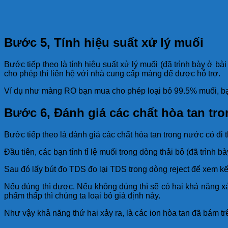
Bước 5, Tính hiệu suất xử lý muối
Bước tiếp theo là tính hiệu suất xử lý muối (đã trình bày 
cho phép thì liên hệ với nhà cung cấp màng để được hỗ trợ.
Ví dụ như màng RO bạn mua cho phép loại bỏ 99.5% muối, bạn t
Bước 6, Đánh giá các chất hòa tan tr
Bước tiếp theo là đánh giá các chất hòa tan trong nước có đi 
Đầu tiên, các bạn tính tỉ lệ muối trong dòng thải bỏ (đã trình bà
Sau đó lấy bút đo TDS đo lại TDS trong dòng reject để xem kế
Nếu đúng thì được. Nếu không đúng thì sẽ có hai khả năng x
phẩm thấp thì chúng ta loại bỏ giả định này.
Như vậy khả năng thứ hai xảy ra, là các ion hòa tan đã bám trê