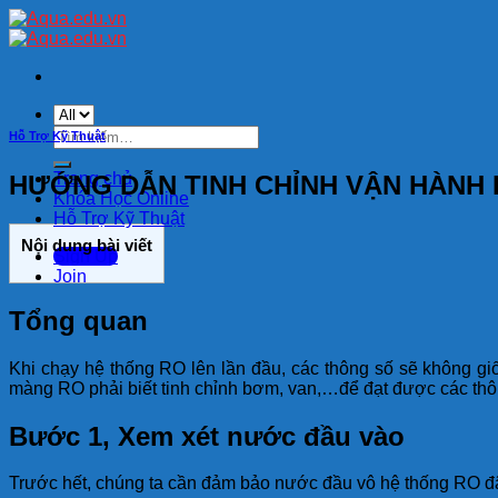
Skip
to
content
Tìm
Hỗ Trợ Kỹ Thuật
kiếm:
Trang chủ
HƯỚNG DẪN TINH CHỈNH VẬN HÀNH 
Khóa Học Online
Hỗ Trợ Kỹ Thuật
Nội dung bài viết
Sign Up
Join
Tổng quan
Khi chạy hệ thống RO lên lần đầu, các thông số sẽ không gi
màng RO phải biết tinh chỉnh bơm, van,…để đạt được các thô
Bước 1, Xem xét nước đầu vào
Trước hết, chúng ta cần đảm bảo nước đầu vô hệ thống RO đã