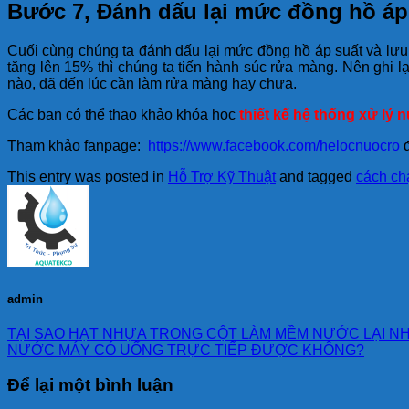
Bước 7, Đánh dấu lại mức đồng hồ áp
Cuối cùng chúng ta đánh dấu lại mức đồng hồ áp suất và lưu 
tăng lên 15% thì chúng ta tiến hành súc rửa màng. Nên ghi 
nào, đã đến lúc cần làm rửa màng hay chưa.
Các bạn có thể thao khảo khóa học
thiết kế hệ thống xử lý
Tham khảo fanpage:
https://www.facebook.com/helocnuocro
đ
This entry was posted in
Hỗ Trợ Kỹ Thuật
and tagged
cách ch
admin
TẠI SAO HẠT NHỰA TRONG CỘT LÀM MỀM NƯỚC LẠI N
NƯỚC MÁY CÓ UỐNG TRỰC TIẾP ĐƯỢC KHÔNG?
Để lại một bình luận