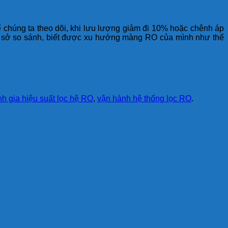
ể chúng ta theo dõi, khi lưu lượng giảm đi 10% hoặc chênh áp
 cơ sở so sánh, biết được xu hướng màng RO của mình như thế
h gia hiệu suất lọc hệ RO
,
vận hành hệ thống lọc RO
.