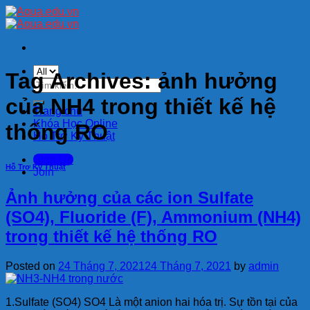
Skip
to
content
Tag Archives:
ảnh hưởng
Tìm
kiếm:
của NH4 trong thiết kế hệ
Trang chủ
Khóa Học Online
thống RO
Hỗ Trợ Kỹ Thuật
Sign Up
Hỗ Trợ Kỹ Thuật
Join
Ảnh hưởng của các ion Sulfate
(SO4), Fluoride (F), Ammonium (NH4)
trong thiết kế hệ thống RO
Posted on
24 Tháng 7, 2021
24 Tháng 7, 2021
by
admin
1.Sulfate (SO4) SO4 Là một anion hai hóa trị. Sự tồn tại của