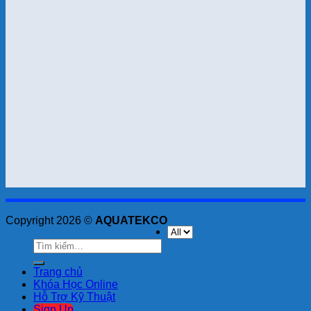
Copyright 2026 ©
AQUATEKCO
Tìm
kiếm:
Trang chủ
Khóa Học Online
Hỗ Trợ Kỹ Thuật
Sign Up