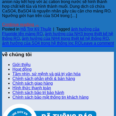
anion này kết hợp với ác cation trong nước sẽ hình thành
hợp chất kết tủa và hình thành muối. Dung dịch có chứa
CaSO4, BaSO4 là nguyên nhân gây cáu cặn cho màng RO.
Ngưỡng giới hạn trên của SO4 trong […]
Continue reading
→
Posted in
Hỗ Trợ Kỹ Thuật
|
Tagged
ảnh hưởng của
Fluoride lên màng RO
,
ảnh hưởng của NH3 trong thiết kế hệ
thống RO
,
ảnh hưởng của NH4 trong thiết kế hệ thống RO
,
ảnh hưởng của SO4 trong hệ thống lọc RO
Leave a comment
về chúng tôi
Giới thiệu
Hoạt động
Tầm nhìn, sứ mệnh và giá trị văn hóa
Chính sách phân phối & bán hàng
Chính sách giao hàng
Hình thức thanh toán
Chính sách bảo trì bảo hành
Chính sách bảo mật thông tin khách hàng