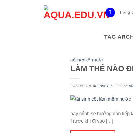
Skip
to
Trang 
content
TAG ARC
HỖ TRỢ KỸ THUẬT
LÀM THẾ NÀO Đ
POSTED ON
10 THÁNG 8, 2020
BY
A
nay mình sẽ hướng dẫn tiếp l
Trước khi đi vào […]