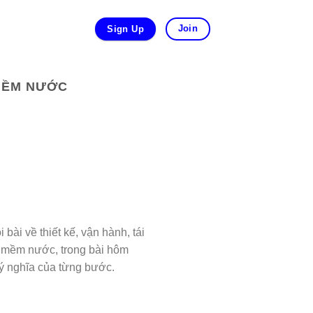
Join
Sign Up
 MỀM NƯỚC
bài về thiết kế, vận hành, tái
m mềm nước, trong bài hôm
 ý nghĩa của từng bước.