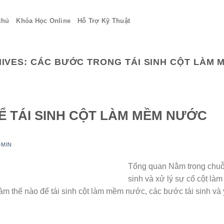
chủ
Khóa Học Online
Hỗ Trợ Kỹ Thuật
HIVES:
CÁC BƯỚC TRONG TÁI SINH CỘT LÀM
Ể TÁI SINH CỘT LÀM MỀM NƯỚC
DMIN
Tổng quan Nằm trong chuỗi 
sinh và xử lý sự cố cột là
àm thế nào để tái sinh cột làm mềm nước, các bước tái sinh và