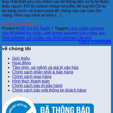
hóa chất thiết yếu cần châm vào hệ thống tiền xử lý hệ thẩm
thấu ngược RO là sodium metan bisulfite để loại bỏ Clo tự
do trong nước và Antiscalant để chống cáu cặn bám lên
màng. Hôm nay mình sẽ trình […]
Continue reading
→
Posted in
Hỗ Trợ Kỹ Thuật
|
Tagged
cách châm polymer
vào hệ thống lọc nước
,
tính lượng polymer cần châm
,
xác
định polymer cần châm
,
xác định polymer cần pha
Leave a comment
về chúng tôi
Giới thiệu
Hoạt động
Tầm nhìn, sứ mệnh và giá trị văn hóa
Chính sách phân phối & bán hàng
Chính sách giao hàng
Hình thức thanh toán
Chính sách bảo trì bảo hành
Chính sách bảo mật thông tin khách hàng