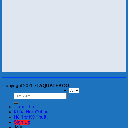
Copyright 2026 ©
AQUATEKCO
Tìm
kiếm:
Trang chủ
Khóa Học Online
Hỗ Trợ Kỹ Thuật
Sign Up
Join