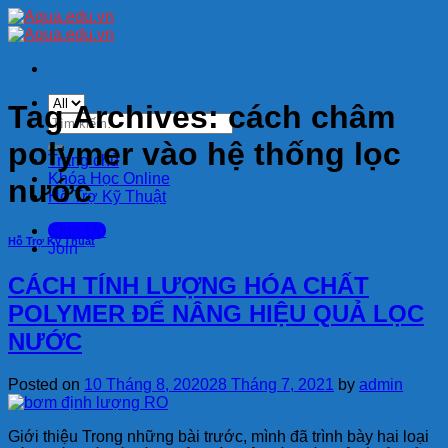
Skip
to
content
Tag Archives:
cách châm
Tìm
kiếm:
polymer vào hệ thống lọc
Trang chủ
Khóa Học Online
nước
Hỗ Trợ Kỹ Thuật
Sign Up
Hỗ Trợ Kỹ Thuật
Join
CÁCH TÍNH LƯỢNG HÓA CHẤT
POLYMER ĐỂ NÂNG HIỆU QUẢ LỌC
NƯỚC
Posted on
10 Tháng 8, 2020
28 Tháng 7, 2021
by
admin
Giới thiệu Trong những bài trước, mình đã trình bày hai loại