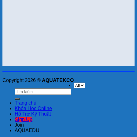
Copyright 2026 ©
AQUATEKCO
Tìm
kiếm:
Trang chủ
Khóa Học Online
Hỗ Trợ Kỹ Thuật
Sign Up
Join
AQUAEDU