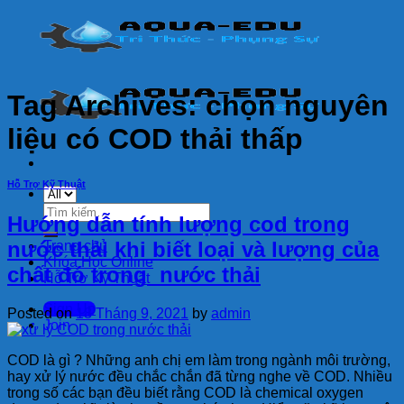
Skip
to
content
Tag Archives:
chọn nguyên
liệu có COD thải thấp
Hỗ Trợ Kỹ Thuật
Tìm
Hướng dẫn tính lượng cod trong
kiếm:
nước thải khi biết loại và lượng của
Trang chủ
Khóa Học Online
chất đó trong nước thải
Hỗ Trợ Kỹ Thuật
Sign Up
Posted on
18 Tháng 9, 2021
by
admin
Join
COD là gì ? Những anh chị em làm trong ngành môi trường,
hay xử lý nước đều chắc chắn đã từng nghe về COD. Nhiều
trong số các bạn đều biết rằng COD là chemical oxygen