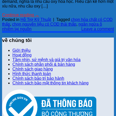
demand, nghĩa là nhu cầu oxy hóa học. Hiểu cặn kẽ hơn một
xíu nữa, nhu cầu oxy […]
Continue reading
→
Posted in
Hỗ Trợ Kỹ Thuật
|
Tagged
chọn hóa chất có COD
thấp
,
chọn nguyên liệu có COD thải thấp
,
ngăn ngừa ô
nhiễm tại nguồn
Leave a comment
về chúng tôi
Giới thiệu
Hoạt động
Tầm nhìn, sứ mệnh và giá trị văn hóa
Chính sách phân phối & bán hàng
Chính sách giao hàng
Hình thức thanh toán
Chính sách bảo trì bảo hành
Chính sách bảo mật thông tin khách hàng