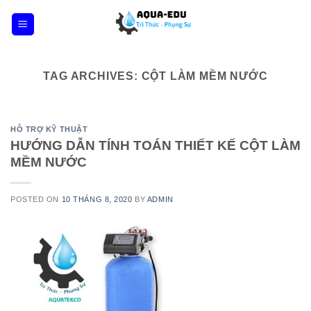
Skip
to
content
TAG ARCHIVES:
CỘT LÀM MỀM NƯỚC
HỖ TRỢ KỸ THUẬT
HƯỚNG DẪN TÍNH TOÁN THIẾT KẾ CỘT LÀM
MỀM NƯỚC
POSTED ON
10 THÁNG 8, 2020
BY
ADMIN