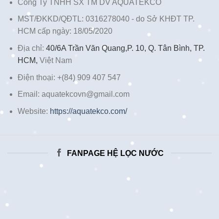
Công Ty TNHH SX TM DV AQUATEKCO
MST/ĐKKD/QĐTL: 0316278040 - do Sở KHĐT TP.
HCM cấp ngày: 18/05/2020
Địa chỉ:
40/6A Trần Văn Quang,P. 10, Q. Tân Bình, TP.
HCM,
Việt Nam
Điện thoại: +(84) 909 407 547
Email: aquatekcovn@gmail.com
Website:
https://aquatekco.com/
FANPAGE HỆ LỌC NƯỚC