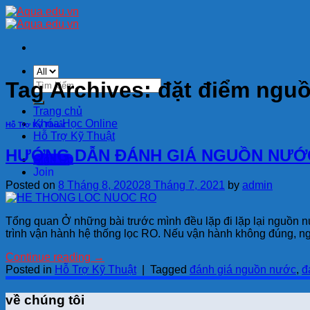
Skip
to
content
Tìm
Tag Archives:
đặt điểm ngu
kiếm:
Trang chủ
Khóa Học Online
Hỗ Trợ Kỹ Thuật
Hỗ Trợ Kỹ Thuật
HƯỚNG DẪN ĐÁNH GIÁ NGUỒN NƯỚC 
Sign Up
Join
Posted on
8 Tháng 8, 2020
28 Tháng 7, 2021
by
admin
Tổng quan Ở những bài trước mình đều lặp đi lặp lại nguồn nư
trình vận hành hệ thống lọc RO. Nếu vận hành không đúng, 
Continue reading
→
Posted in
Hỗ Trợ Kỹ Thuật
|
Tagged
đánh giá nguồn nước
,
đ
về chúng tôi