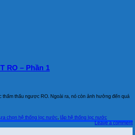
 RO – Phần 1
 lọc thẩm thấu ngược RO. Ngoài ra, nó còn ảnh hưởng đến quá
ựa chọn hệ thống lọc nước
,
lắp hệ thống lọc nước
Leave a comment