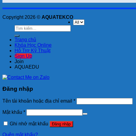
Copyright 2026 ©
AQUATEKCO
Tìm
kiếm:
Trang chủ
Khóa Học Online
Hỗ Trợ Kỹ Thuật
Sign Up
Join
AQUAEDU
Đăng nhập
Tên tài khoản hoặc địa chỉ email
*
Mật khẩu
*
Ghi nhớ mật khẩu
Đăng nhập
Quên mật khẩu?