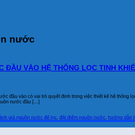
ồn nước
ĐẦU VÀO HỆ THỐNG LỌC TINH KHIẾT
ớc đầu vào có vai trò quyết định trong việc thiết kế hệ thống
nguồn nước đầu […]
ánh giá nguồn nước để lọc
,
đặt điểm nguồn nước
,
hướng dẫn l