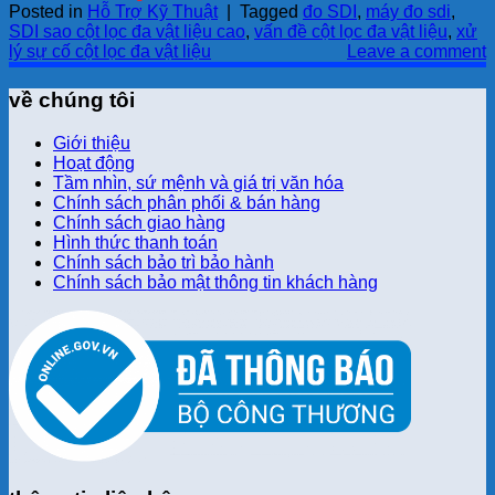
Posted in
Hỗ Trợ Kỹ Thuật
|
Tagged
đo SDI
,
máy đo sdi
,
SDI sao cột lọc đa vật liệu cao
,
vấn đề cột lọc đa vật liệu
,
xử
lý sự cố cột lọc đa vật liệu
Leave a comment
về chúng tôi
Giới thiệu
Hoạt động
Tầm nhìn, sứ mệnh và giá trị văn hóa
Chính sách phân phối & bán hàng
Chính sách giao hàng
Hình thức thanh toán
Chính sách bảo trì bảo hành
Chính sách bảo mật thông tin khách hàng