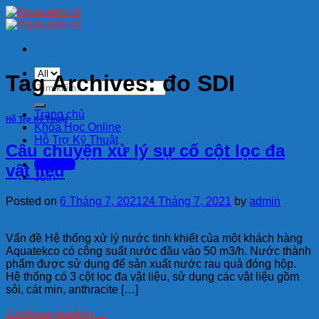
Skip
to
content
Tag Archives:
đo SDI
Tìm
kiếm:
Trang chủ
Hỗ Trợ Kỹ Thuật
Khóa Học Online
Hỗ Trợ Kỹ Thuật
Câu chuyện xử lý sự cố cột lọc đa
Sign Up
vật liệu
Join
Posted on
6 Tháng 7, 2021
24 Tháng 7, 2021
by
admin
Vấn đề Hệ thống xử lý nước tinh khiết của một khách hàng
Aquatekco có công suất nước đầu vào 50 m3/h. Nước thành
phẩm được sử dụng để sản xuất nước rau quả đóng hộp.
Hệ thống có 3 cột lọc đa vật liệu, sử dụng các vật liệu gồm
sỏi, cát min, anthracite […]
Continue reading
→