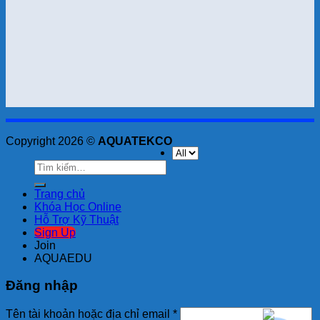
Copyright 2026 ©
AQUATEKCO
Tìm
kiếm:
Trang chủ
Khóa Học Online
Hỗ Trợ Kỹ Thuật
Sign Up
Join
AQUAEDU
Đăng nhập
Tên tài khoản hoặc địa chỉ email
*