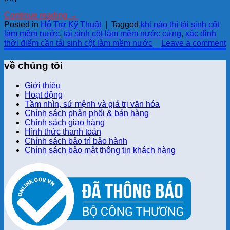
Continue reading
→
Posted in
Hỗ Trợ Kỹ Thuật
|
Tagged
khi nào thì tái sinh cột
làm mềm nước
,
tái sinh cột làm mềm nước cứng
,
xác định
thời điểm cần tái sinh cột làm mềm nước
Leave a comment
về chúng tôi
Giới thiệu
Hoạt động
Tầm nhìn, sứ mệnh và giá trị văn hóa
Chính sách phân phối & bán hàng
Chính sách giao hàng
Hình thức thanh toán
Chính sách bảo trì bảo hành
Chính sách bảo mật thông tin khách hàng