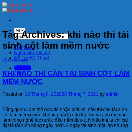
Skip
to
content
Tag Archives:
khi nào thì tái
Tìm
kiếm:
sinh cột làm mềm nước
Trang chủ
Khóa Học Online
Hỗ Trợ Kỹ Thuật
Hỗ Trợ Kỹ Thuật
Sign Up
KHI NÀO THÌ CẦN TÁI SINH CỘT LÀM
Join
MỀM NƯỚC
Posted on
10 Tháng 8, 2020
28 Tháng 7, 2021
by
admin
Tổng quan Làm thế nào để nhận biết khi nào thì cần tái sinh
cột làm mềm nước không phải là câu trả lời mà anh em nào
làm trong nghề lọc nước đều nắm được. Nhiều khi ta chỉ cài
đặt là tái sinh hằng ngày hoặc 2 ngày tái sinh một lần nhưng
[…]