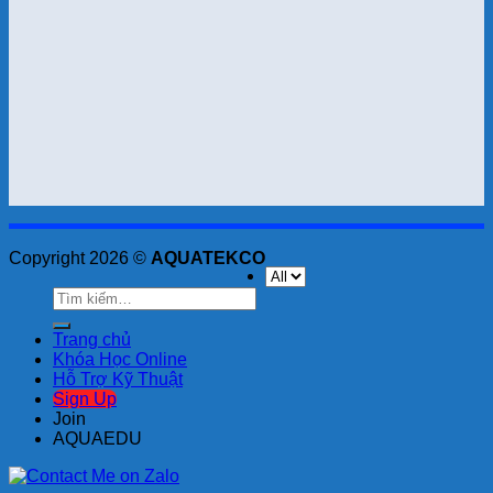
Copyright 2026 ©
AQUATEKCO
Tìm
kiếm:
Trang chủ
Khóa Học Online
Hỗ Trợ Kỹ Thuật
Sign Up
Join
AQUAEDU