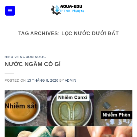
Skip
to
content
TAG ARCHIVES:
LỌC NƯỚC DƯỚI ĐẤT
HIỂU VỀ NGUỒN NƯỚC
NƯỚC NGẦM CÓ GÌ
POSTED ON
13 THÁNG 8, 2020
BY
ADMIN