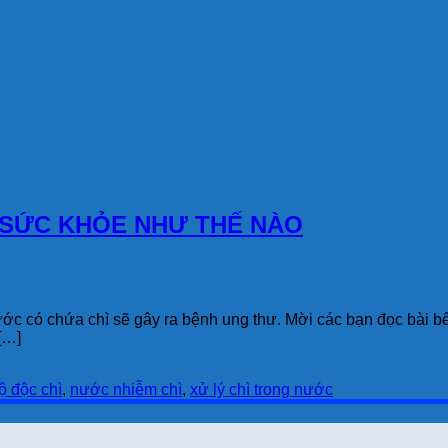
SỨC KHỎE NHƯ THẾ NÀO
ước có chứa chì sẽ gây ra bệnh ung thư. Mời các bạn đọc bài b
[…]
ộ độc chì
,
nước nhiễm chì
,
xử lý chì trong nước