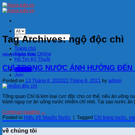
Skip
to
content
Tìm
Tag Archives:
ngộ độc chì
kiếm:
Trang chủ
Khóa Học Online
Hiểu Về Nguồn Nước
Hỗ Trợ Kỹ Thuật
CHÌ TRONG NƯỚC ẢNH HƯỞNG ĐẾN 
Sign Up
Join
Posted on
13 Tháng 8, 2020
22 Tháng 6, 2021
by
admin
Tổng quan Chì là kim loại cực độc cho cơ thể, nếu ăn uống n
tránh nguy cơ ăn uống nước nhiễm chì nhé. Tại sao nước ăn 
Continue reading
→
Posted in
Hiểu Về Nguồn Nước
|
Tagged
Chì trong nước
,
ng
về chúng tôi