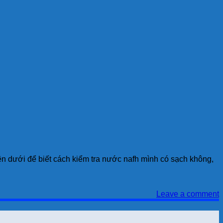
ên dưới để biết cách kiểm tra nước nafh mình có sạch không,
Leave a comment