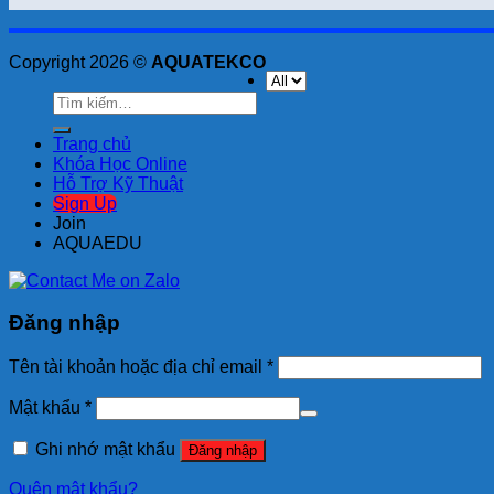
Copyright 2026 ©
AQUATEKCO
Tìm
kiếm:
Trang chủ
Khóa Học Online
Hỗ Trợ Kỹ Thuật
Sign Up
Join
AQUAEDU
Đăng nhập
Tên tài khoản hoặc địa chỉ email
*
Mật khẩu
*
Ghi nhớ mật khẩu
Đăng nhập
Quên mật khẩu?