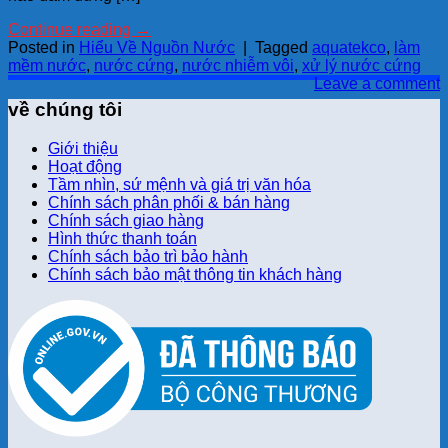
Continue reading
→
Posted in
Hiểu Về Nguồn Nước
|
Tagged
aquatekco
,
làm
mềm nước
,
nước cứng
,
nước nhiễm vôi
,
xử lý nước cứng
Leave a comment
về chúng tôi
Giới thiệu
Hoạt động
Tầm nhìn, sứ mệnh và giá trị văn hóa
Chính sách phân phối & bán hàng
Chính sách giao hàng
Hình thức thanh toán
Chính sách bảo trì bảo hành
Chính sách bảo mật thông tin khách hàng