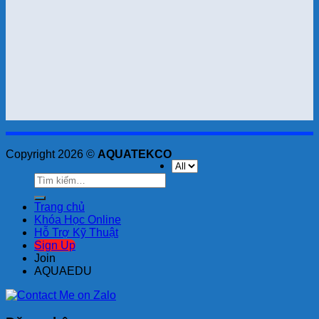
Copyright 2026 ©
AQUATEKCO
Tìm
kiếm:
Trang chủ
Khóa Học Online
Hỗ Trợ Kỹ Thuật
Sign Up
Join
AQUAEDU