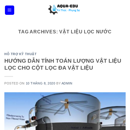
Skip
to
content
TAG ARCHIVES:
VẬT LIỆU LỌC NƯỚC
HỖ TRỢ KỸ THUẬT
HƯỚNG DẪN TÍNH TOÁN LƯỢNG VẬT LIỆU
LỌC CHO CỘT LỌC ĐA VẬT LIỆU
POSTED ON
10 THÁNG 8, 2020
BY
ADMIN