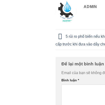
ADMIN
5 rủi ro phổ biến nếu k
cấp trước khi đưa vào dây ch
Để lại một bình luậ
Email của bạn sẽ không đư
Bình luận
*