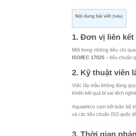
Nội dung bài viết
[
hide
]
1.
Đơn vị liên kế
Một trong những tiêu chí qua
ISO/IEC 17025
– tiêu chuẩn 
2.
Kỹ thuật viên
Việc lấy mẫu không đúng quy 
khiến kết quả bị sai lệch nghi
Aquatekco cam kết toàn bộ k
và các tiêu chuẩn ISO quốc tế
3.
Thời gian phản