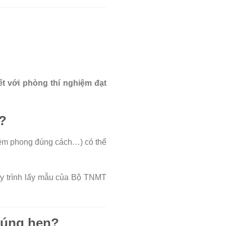
ết với phòng thí nghiệm đạt
?
niêm phong đúng cách…) có thể
uy trình lấy mẫu của Bộ TNMT
 đúng hẹn?