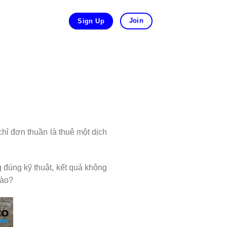
Join
Sign Up
hỉ đơn thuần là thuê một dịch
 đúng kỹ thuật, kết quả không
nào?