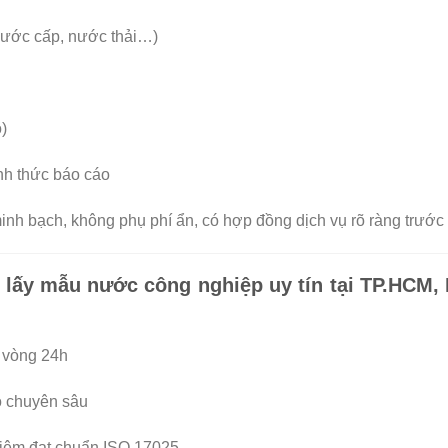
nước cấp, nước thải…)
)
ình thức báo cáo
nh bạch, không phụ phí ẩn, có hợp đồng dịch vụ rõ ràng trước 
 lấy mẫu nước công nghiệp uy tín tại TP.HCM,
 vòng 24h
o chuyên sâu
ghiệm đạt chuẩn ISO 17025