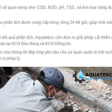
hỉ số quan trọng như COD, BOD, pH, TSS, và kim loại nặng đ
cáo phân tích được cung cấp trong vòng 24-48 giờ, giúp nhà máy
kết quả phân tích, Aquatekco còn đưa ra giải pháp cải thiện q
 máy tại KCN Bàu Bàng và KCN Đồng An.
o của chúng tôi đáp ứng yêu cầu của cơ quan quản lý môi tr
 ro pháp lý.