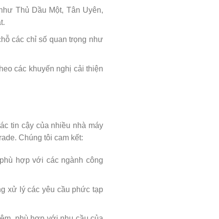
c như Thủ Dầu Một, Tân Uyên,
t.
 chỗ các chỉ số quan trọng như
heo các khuyến nghị cải thiện
tác tin cậy của nhiều nhà máy
ade. Chúng tôi cam kết:
à phù hợp với các ngành công
g xử lý các yêu cầu phức tạp
ghiệm, phù hợp với nhu cầu của