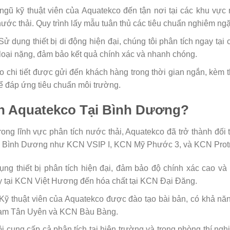
 ngũ kỹ thuật viên của Aquatekco đến tận nơi tại các khu vự
ớc thải. Quy trình lấy mẫu tuân thủ các tiêu chuẩn nghiêm ngặ
 Sử dụng thiết bị di động hiện đại, chúng tôi phân tích ngay tại
oại nặng, đảm bảo kết quả chính xác và nhanh chóng.
o chi tiết được gửi đến khách hàng trong thời gian ngắn, kèm t
để đáp ứng tiêu chuẩn môi trường.
n Aquatekco Tại Bình Dương?
ong lĩnh vực phân tích nước thải, Aquatekco đã trở thành đối 
 ở Bình Dương như KCN VSIP I, KCN Mỹ Phước 3, và KCN Protr
ụng thiết bị phân tích hiện đại, đảm bảo độ chính xác cao v
y tại KCN Việt Hương đến hóa chất tại KCN Đại Đăng.
ỹ thuật viên của Aquatekco được đào tạo bài bản, có khả năn
Nam Tân Uyên và KCN Bàu Bàng.
ôi cung cấp cả phân tích tại hiện trường và trong phòng thí n