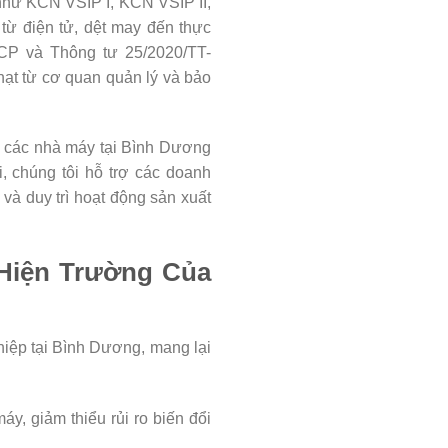
như KCN VSIP I, KCN VSIP II,
ừ điện tử, dệt may đến thực
-CP và Thông tư 25/2020/TT-
hạt từ cơ quan quản lý và bảo
p các nhà máy tại Bình Dương
i, chúng tôi hỗ trợ các doanh
à duy trì hoạt động sản xuất
 Hiện Trường Của
hiệp tại Bình Dương, mang lại
áy, giảm thiểu rủi ro biến đổi