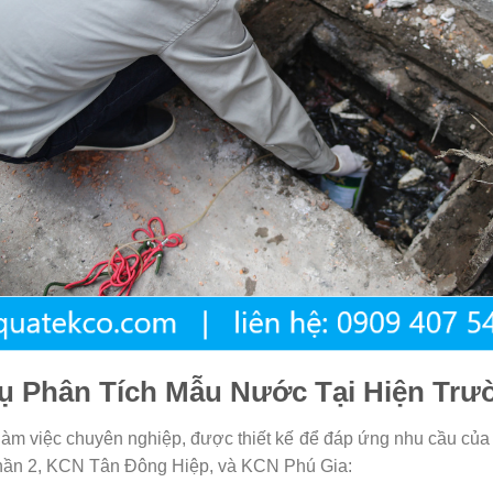
Vụ Phân Tích Mẫu Nước Tại Hiện Trư
làm việc chuyên nghiệp, được thiết kế để đáp ứng nhu cầu của
ần 2, KCN Tân Đông Hiệp, và KCN Phú Gia: