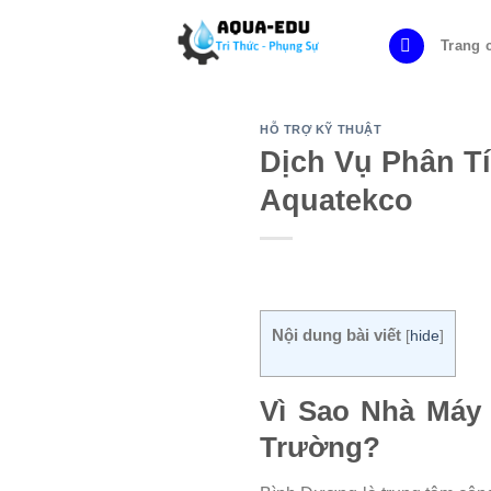
Skip
to
Trang 
content
HỖ TRỢ KỸ THUẬT
Dịch Vụ Phân T
Aquatekco
Nội dung bài viết
[
hide
]
Vì Sao Nhà Máy
Trường?