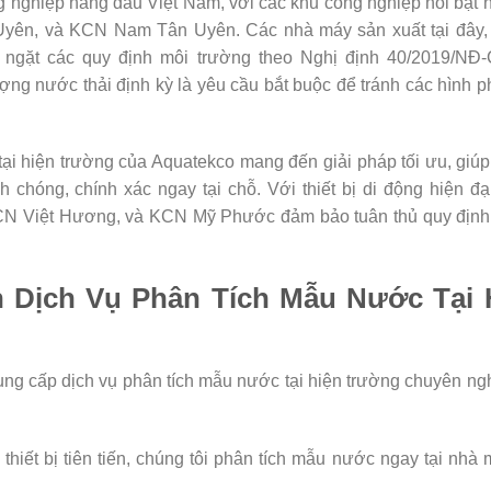
g nghiệp hàng đầu Việt Nam, với các khu công nghiệp nổi bật 
n, và KCN Nam Tân Uyên. Các nhà máy sản xuất tại đây, t
 ngặt các quy định môi trường theo Nghị định 40/2019/NĐ
ợng nước thải định kỳ là yêu cầu bắt buộc để tránh các hình p
tại hiện trường của Aquatekco mang đến giải pháp tối ưu, giú
 chóng, chính xác ngay tại chỗ. Với thiết bị di động hiện đạ
N Việt Hương, và KCN Mỹ Phước đảm bảo tuân thủ quy định v
n Dịch Vụ Phân Tích Mẫu Nước Tại
ung cấp dịch vụ phân tích mẫu nước tại hiện trường chuyên ng
 thiết bị tiên tiến, chúng tôi phân tích mẫu nước ngay tại nhà m