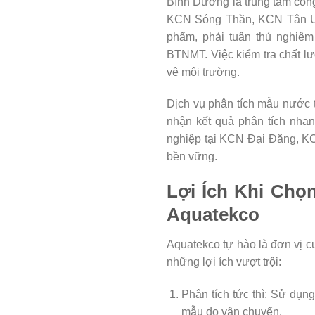
Bình Dương là trung tâm côn
KCN Sóng Thần, KCN Tân Uyê
phẩm, phải tuân thủ nghiêm
BTNMT. Việc kiểm tra chất lư
vệ môi trường.
Dịch vụ phân tích mẫu nước 
nhận kết quả phân tích nhanh
nghiệp tại KCN Đại Đăng, KC
bền vững.
Lợi Ích Khi Chọ
Aquatekco
Aquatekco tự hào là đơn vị c
những lợi ích vượt trội:
Phân tích tức thì: Sử dụng
mẫu do vận chuyển.