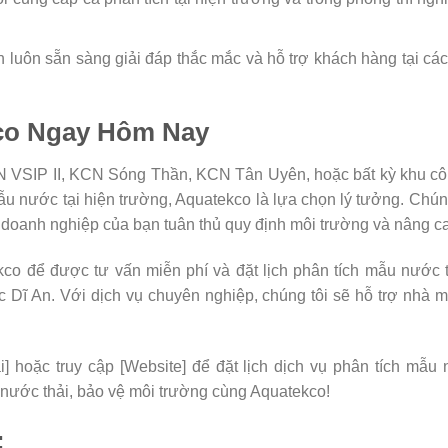
ấn luôn sẵn sàng giải đáp thắc mắc và hỗ trợ khách hàng tại c
co Ngay Hôm Nay
N VSIP II, KCN Sóng Thần, KCN Tân Uyên, hoặc bất kỳ khu c
ẫu nước tại hiện trường, Aquatekco là lựa chọn lý tưởng. Chúng
 doanh nghiệp của bạn tuân thủ quy định môi trường và nâng ca
kco để được tư vấn miễn phí và đặt lịch phân tích mẫu nước
 Dĩ An. Với dịch vụ chuyên nghiệp, chúng tôi sẽ hỗ trợ nhà 
] hoặc truy cập [Website] để đặt lịch dịch vụ phân tích mẫu 
ước thải, bảo vệ môi trường cùng Aquatekco!
: