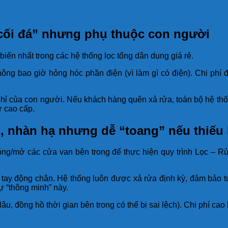
 cối đá” nhưng phụ thuộc con người
biến nhất trong các hệ thống lọc tổng dân dụng giá rẻ.
ông bao giờ hỏng hóc phần điện (vì làm gì có điện). Chi phí 
ỉ của con người. Nếu khách hàng quên xả rửa, toàn bộ hệ thống
ư cao cấp.
, nhàn hạ nhưng dễ “toang” nếu thiếu 
đóng/mở các cửa van bên trong để thực hiện quy trình Lọc – R
y động chân. Hệ thống luôn được xả rửa định kỳ, đảm bảo tuổi
ự “thông minh” này.
âu, đồng hồ thời gian bên trong có thể bị sai lệch). Chi phí cao