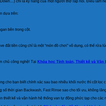
 Down…) chỉ là kỹ năng của một người thợ ráp nối. Điều làm nê
n dựa trên:
gan bên trong cột.
 đắt tiền cũng chỉ là một “món đồ chơi” vô dụng, có thể rửa lúc 
àm chủ công nghệ! Tại
Khóa học Tính toán, Thiết kế và Vận
ng cho bạn biết chính xác sau bao nhiêu khối nước thì cột lọc 
ng số thời gian Backwash, Fast Rinse sao cho tối ưu, không lãn
in thiết kế và vận hành hệ thống van tự động phức tạp cho các