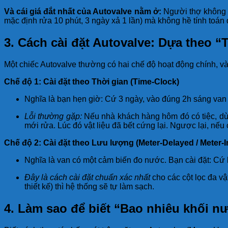
Và cái giá đắt nhất của Autovalve nằm ở:
Người thợ không 
mặc định rửa 10 phút, 3 ngày xả 1 lần) mà không hề tính toán đ
3. Cách cài đặt Autovalve: Dựa theo 
Một chiếc Autovalve thường có hai chế độ hoạt động chính, và
Chế độ 1: Cài đặt theo Thời gian (Time-Clock)
Nghĩa là bạn hẹn giờ: Cứ 3 ngày, vào đúng 2h sáng van
Lỗi thường gặp:
Nếu nhà khách hàng hôm đó có tiệc, dùn
mới rửa. Lúc đó vật liệu đã bết cứng lại. Ngược lại, nếu
Chế độ 2: Cài đặt theo Lưu lượng (Meter-Delayed / Meter-
Nghĩa là van có một cảm biến đo nước. Bạn cài đặt: Cứ l
Đây là cách cài đặt chuẩn xác nhất
cho các cột lọc đa v
thiết kế) thì hệ thống sẽ tự làm sạch.
4. Làm sao để biết “Bao nhiêu khối n