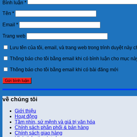
Bình luận
*
Tên
*
Email
*
Trang web
Lưu tên của tôi, email, và trang web trong trình duyệt này ch
Thông báo cho tôi bằng email khi có bình luận cho mục nà
Thông báo cho tôi bằng email khi có bài đăng mới
về chúng tôi
Giới thiệu
Hoạt động
Tầm nhìn, sứ mệnh và giá trị văn hóa
Chính sách phân phối & bán hàng
Chính sách giao hàng