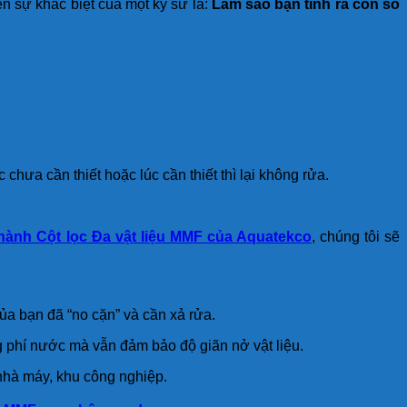
n sự khác biệt của một kỹ sư là:
Làm sao bạn tính ra con số
chưa cần thiết hoặc lúc cần thiết thì lại không rửa.
 hành Cột lọc Đa vật liệu MMF của Aquatekco
, chúng tôi sẽ
của bạn đã “no cặn” và cần xả rửa.
g phí nước mà vẫn đảm bảo độ giãn nở vật liệu.
 nhà máy, khu công nghiệp.