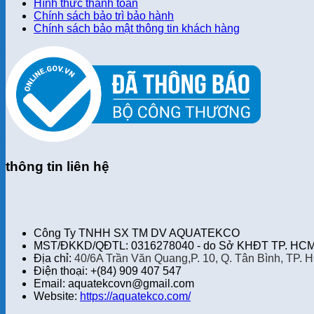
Hình thức thanh toán
Chính sách bảo trì bảo hành
Chính sách bảo mật thông tin khách hàng
thông tin liên hệ
Công Ty TNHH SX TM DV AQUATEKCO
MST/ĐKKD/QĐTL: 0316278040 - do Sở KHĐT TP. HCM 
Địa chỉ:
40/6A Trần Văn Quang,P. 10, Q. Tân Bình, TP. 
Điện thoại: +(84) 909 407 547
Email: aquatekcovn@gmail.com
Website:
https://aquatekco.com/