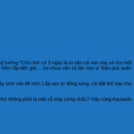
kỹ lưỡng “Chú nhớ cứ 3 ngày là ra vặn cái van này xả rửa một
từ hôm lắp đến giờ… họ chưa vặn xả lần nào vì “bận quá quên
y sinh vấn đề mới: Lắp van tự động xong, cài đặt thế nào cho
h” chứ không phải là một cỗ máy cứng nhắc? Hãy cùng Aquaedu