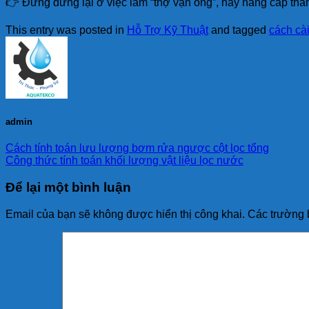
👉 Đừng dừng lại ở việc làm “thợ vặn ống”, hãy nâng cấp thà
This entry was posted in
Hỗ Trợ Kỹ Thuật
and tagged
cách cài
admin
Cách tính toán lưu lượng bơm rửa ngược cột lọc tổng
Công thức tính toán khối lượng vật liệu lọc nước
Để lại một bình luận
Email của bạn sẽ không được hiển thị công khai.
Các trường 