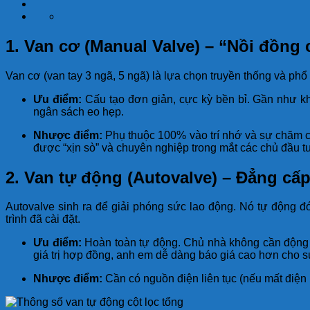
1. Van cơ (Manual Valve) – “Nồi đồng
Van cơ (van tay 3 ngã, 5 ngã) là lựa chọn truyền thống và phổ 
Ưu điểm:
Cấu tạo đơn giản, cực kỳ bền bỉ. Gần như kh
ngân sách eo hẹp.
Nhược điểm:
Phụ thuộc 100% vào trí nhớ và sự chăm ch
được “xịn sò” và chuyên nghiệp trong mắt các chủ đầu t
2. Van tự động (Autovalve) – Đẳng cấp
Autovalve sinh ra để giải phóng sức lao động. Nó tự động 
trình đã cài đặt.
Ưu điểm:
Hoàn toàn tự động. Chủ nhà không cần động ta
giá trị hợp đồng, anh em dễ dàng báo giá cao hơn cho s
Nhược điểm:
Cần có nguồn điện liên tục (nếu mất điện l