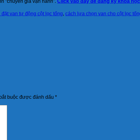
nh “chuyên gia vận hành”.
Click vào đây để đăng ký khóa họ
 đặt van tự động cột lọc tổng
,
cách lựa chọn van cho cột lọc tổn
bắt buộc được đánh dấu
*