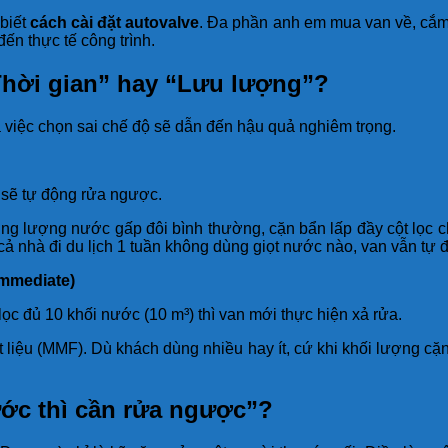
biết
cách cài đặt autovalve
. Đa phần anh em mua van về, cắm 
ến thực tế công trình.
“Thời gian” hay “Lưu lượng”?
 việc chọn sai chế độ sẽ dẫn đến hậu quả nghiêm trọng.
 sẽ tự động rửa ngược.
g lượng nước gấp đôi bình thường, cặn bẩn lấp đầy cột lọc c
 cả nhà đi du lịch 1 tuần không dùng giọt nước nào, van vẫn tự 
Immediate)
ọc đủ 10 khối nước (10 m³) thì van mới thực hiện xả rửa.
ật liệu (MMF). Dù khách dùng nhiều hay ít, cứ khi khối lượng c
ước thì cần rửa ngược”?