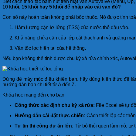
Biết cách thao tác bấm nút trên mặt van Autovalve (Menu, Up,
10 khối, 15 khối hay 5 khối để nhập vào cái van đó?
Con số này hoàn toàn không phải bốc thuốc. Nó được tính toá
Hàm lượng cặn lơ lửng (TSS) của nước thô đầu vào.
Khả năng chứa cặn của lớp cát thạch anh và quặng man
Vận tốc lọc hiện tại của hệ thống.
Nếu bạn không thể tính được chu kỳ xả rửa chính xác, Autovalve
Đừng để máy móc điều khiển bạn, hãy dùng kiến thức để l
hướng dẫn bạn chi tiết từ A đến Z.
Khóa học mang đến cho bạn:
Công thức xác định chu kỳ xả rửa:
File Excel sẽ tự độ
Hướng dẫn cài đặt thực chiến:
Cách thiết lập các thô
Tự tin thi công dự án lớn:
Từ bỏ thói quen làm mò, tự t