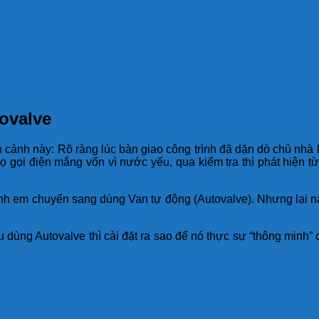
tovalve
 cảnh này: Rõ ràng lúc bàn giao công trình đã dặn dò chủ nhà 
họ gọi điện mắng vốn vì nước yếu, qua kiểm tra thì phát hiện 
anh em chuyển sang dùng Van tự động (Autovalve). Nhưng lại nả
u dùng Autovalve thì cài đặt ra sao để nó thực sự “thông min