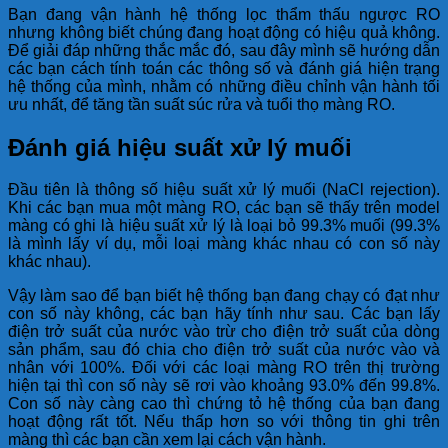
Bạn đang vận hành hệ thống lọc thẩm thấu ngược RO
nhưng không biết chúng đang hoạt động có hiệu quả không.
Để giải đáp những thắc mắc đó, sau đây mình sẽ hướng dẫn
các bạn cách tính toán các thông số và đánh giá hiện trạng
hệ thống của mình, nhằm có những điều chỉnh vận hành tối
ưu nhất, để tăng tần suất súc rửa và tuổi thọ màng RO.
Đánh giá hiệu suất xử lý muối
Đầu tiên là thông số hiệu suất xử lý muối (NaCl rejection).
Khi các bạn mua một màng RO, các bạn sẽ thấy trên model
màng có ghi là hiệu suất xử lý là loại bỏ 99.3% muối (99.3%
là mình lấy ví dụ, mỗi loại màng khác nhau có con số này
khác nhau).
Vậy làm sao để bạn biết hệ thống bạn đang chạy có đạt như
con số này không, các bạn hãy tính như sau. Các bạn lấy
điện trở suất của nước vào trừ cho điện trở suất của dòng
sản phẩm, sau đó chia cho điện trở suất của nước vào và
nhân với 100%. Đối với các loại màng RO trên thị trường
hiện tại thì con số này sẽ rơi vào khoảng 93.0% đến 99.8%.
Con số này càng cao thì chứng tỏ hệ thống của bạn đang
hoạt động rất tốt. Nếu thấp hơn so với thông tin ghi trên
màng thì các bạn cần xem lại cách vận hành.