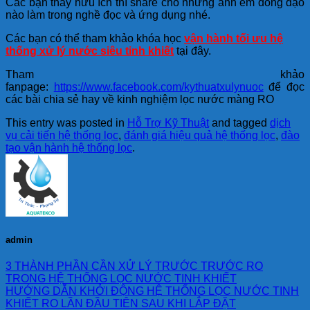
Các bạn thấy hữu ích thì share cho những anh em đồng đạo
nào làm trong nghề đọc và ứng dụng nhé.
Các bạn có thể tham khảo khóa học
vận hành tối ưu hệ
thống xử lý nước siêu tinh khiết
tại đây.
Tham khảo
fanpage:
https://www.facebook.com/kythuatxulynuoc
để đọc
các bài chia sẻ hay về kinh nghiệm lọc nước màng RO
This entry was posted in
Hỗ Trợ Kỹ Thuật
and tagged
dịch
vụ cải tiến hệ thống lọc
,
đánh giá hiệu quả hệ thống lọc
,
đào
tạo vận hành hệ thống lọc
.
admin
3 THÀNH PHẦN CẦN XỬ LÝ TRƯỚC TRƯỚC RO
TRONG HỆ THỐNG LỌC NƯỚC TINH KHIẾT
HƯỚNG DẪN KHỞI ĐỘNG HỆ THỐNG LỌC NƯỚC TINH
KHIẾT RO LẦN ĐẦU TIÊN SAU KHI LẮP ĐẶT