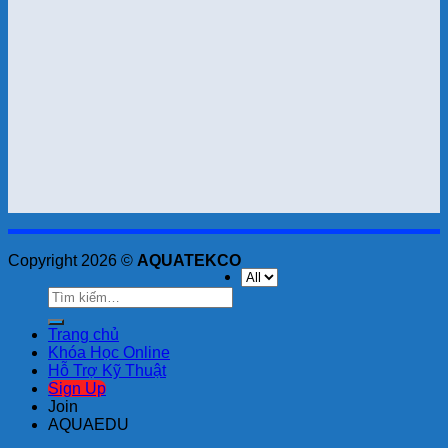
Copyright 2026 ©
AQUATEKCO
Tìm
kiếm:
Trang chủ
Khóa Học Online
Hỗ Trợ Kỹ Thuật
Sign Up
Join
AQUAEDU