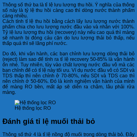
Thông số thứ ba là tỉ lệ lưu lượng thu hồi. Ý nghĩa của thông
số này là tỷ lệ thu hồi càng cao thì dòng nước thành phẩm
càng nhiều.
Cách tính tỉ lệ thu hồi bằng cách lấy lưu lượng nước thành
phẩm chia cho lưu lượng nước đầu vào và nhân với 100%.
Tỷ lệ lưu lượng thu hồi (recovery) này nếu cao quá thì màng
sẽ nhanh bị đóng cáu cặn do lưu lượng thải bỏ thấp, nếu
thấp quá thì sẽ lãng phí nước.
Do đó, khi vận hành, các bạn chỉnh lưu lượng dòng thải bỏ
(reject) làm sao để tính ra tỉ lệ recovery 50-85% là vận hành
ổn nhé. Tuy nhiên, tùy vào chất lượng nước đầu vô mà các
bạn chỉnh để có tỉ lệ này tối ưu. Ví dụ nước đầu vô có SDI và
TDS thấp thì nên chỉnh ở 70-80%, nếu SDI và TDS cao thì
nên chỉnh ở 50-60%. Đó là kinh nghiệm vận hành của mình
để màng RO bền, mất áp sẽ diễn ra chậm, lâu phải rửa
màng.
Hệ thống lọc RO
Đánh giá tỉ lệ muối thải bỏ
Thông số thứ 4 là tỉ lệ nồng độ muối trong dòng thải bỏ. Đây