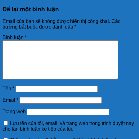
Để lại một bình luận
Email của bạn sẽ không được hiển thị công khai.
Các
trường bắt buộc được đánh dấu
*
Bình luận
*
Tên
*
Email
*
Trang web
Lưu tên của tôi, email, và trang web trong trình duyệt này
cho lần bình luận kế tiếp của tôi.