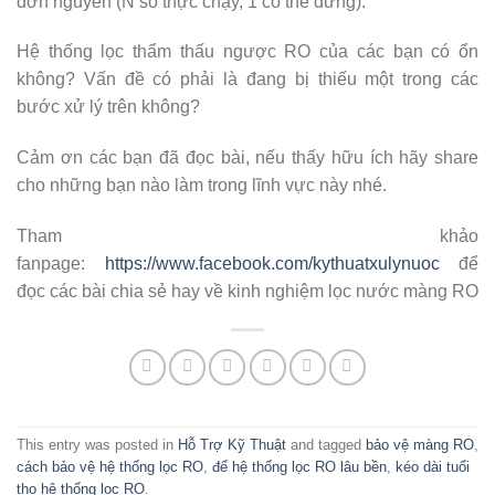
đơn nguyên (N số thực chạy, 1 có thể dừng).
Hệ thống lọc thẩm thấu ngược RO của các bạn có ổn
không? Vấn đề có phải là đang bị thiếu một trong các
bước xử lý trên không?
Cảm ơn các bạn đã đọc bài, nếu thấy hữu ích hãy share
cho những bạn nào làm trong lĩnh vực này nhé.
Tham khảo
fanpage:
https://www.facebook.com/kythuatxulynuoc
để
đọc các bài chia sẻ hay về kinh nghiệm lọc nước màng RO
This entry was posted in
Hỗ Trợ Kỹ Thuật
and tagged
bảo vệ màng RO
,
cách bảo vệ hệ thống lọc RO
,
để hệ thống lọc RO lâu bền
,
kéo dài tuổi
thọ hệ thống lọc RO
.