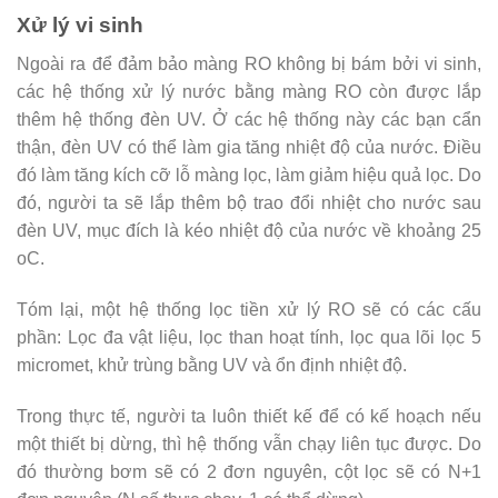
Xử lý vi sinh
Ngoài ra để đảm bảo màng RO không bị bám bởi vi sinh,
các hệ thống xử lý nước bằng màng RO còn được lắp
thêm hệ thống đèn UV. Ở các hệ thống này các bạn cẩn
thận, đèn UV có thể làm gia tăng nhiệt độ của nước. Điều
đó làm tăng kích cỡ lỗ màng lọc, làm giảm hiệu quả lọc. Do
đó, người ta sẽ lắp thêm bộ trao đổi nhiệt cho nước sau
đèn UV, mục đích là kéo nhiệt độ của nước về khoảng 25
oC.
Tóm lại, một hệ thống lọc tiền xử lý RO sẽ có các cấu
phần: Lọc đa vật liệu, lọc than hoạt tính, lọc qua lõi lọc 5
micromet, khử trùng bằng UV và ổn định nhiệt độ.
Trong thực tế, người ta luôn thiết kế để có kế hoạch nếu
một thiết bị dừng, thì hệ thống vẫn chạy liên tục được. Do
đó thường bơm sẽ có 2 đơn nguyên, cột lọc sẽ có N+1