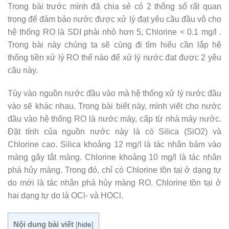
Trong bài trước mình đã chia sẻ có 2 thông số rất quan
trọng để đảm bảo nước được xử lý đạt yêu cầu đầu vô cho
hệ thống RO là SDI phải nhỏ hơn 5, Chlorine < 0.1 mg/l .
Trong bài này chúng ta sẽ cùng đi tìm hiểu cần lắp hệ
thống tiền xử lý RO thế nào để xử lý nước đạt được 2 yêu
cầu này.
Tùy vào nguồn nước đầu vào mà hệ thống xử lý nước đầu
vào sẽ khác nhau. Trong bài biết này, mình viết cho nước
đầu vào hệ thống RO là nước máy, cấp từ nhà máy nước.
Đặt tính của nguồn nước này là có Silica (SiO2) và
Chlorine cao. Silica khoảng 12 mg/l là tác nhân bám vào
màng gây tắt màng. Chlorine khoảng 10 mg/l là tác nhân
phá hủy màng. Trong đó, chỉ có Chlorine tồn tại ở dạng tự
do mới là tác nhân phá hủy màng RO. Chlorine tồn tại ở
hai dạng tự do là OCl- và HOCl.
Nội dung bài viết
[
hide
]