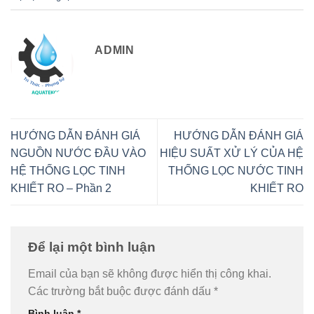
ADMIN
HƯỚNG DẪN ĐÁNH GIÁ
HƯỚNG DẪN ĐÁNH GIÁ
NGUỒN NƯỚC ĐẦU VÀO
HIỆU SUẤT XỬ LÝ CỦA HỆ
HỆ THỐNG LỌC TINH
THỐNG LỌC NƯỚC TINH
KHIẾT RO – Phần 2
KHIẾT RO
Để lại một bình luận
Email của bạn sẽ không được hiển thị công khai.
Các trường bắt buộc được đánh dấu
*
Bình luận
*