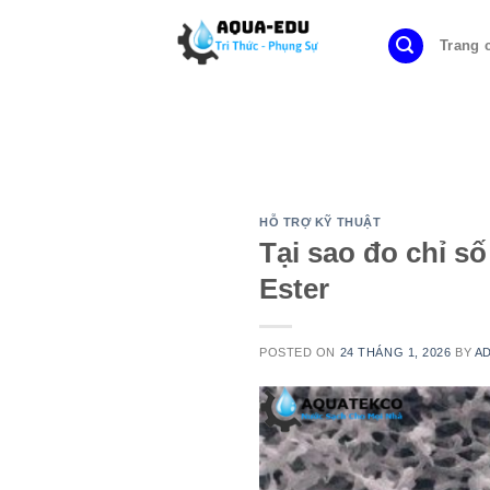
Skip
to
Trang 
content
HỖ TRỢ KỸ THUẬT
Tại sao đo chỉ s
Ester
POSTED ON
24 THÁNG 1, 2026
BY
A