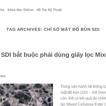
chủ
Khóa Học Online
Hỗ Trợ Kỹ Thuật
TAG ARCHIVES:
CHỈ SỐ MẬT ĐỘ BÙN SDI
ố SDI bắt buộc phải dùng giấy lọc Mix
DMIN
Trong vận hành hệ thống lọ
mật độ bùn (SDI – Silt Dens
còn. Để có kết quả đo chín
lọc Mixed Cellulose Ester