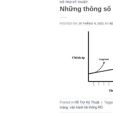
HỖ TRỢ KỸ THUẬT
Những thông số 
POSTED ON
19 THÁNG 9, 2021
BY
A
Posted in
Hỗ Trợ Kỹ Thuật
|
Tagg
màng
,
vận hành hệ thống RO