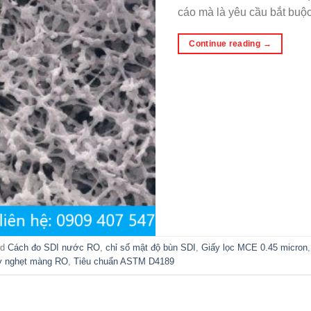
cáo mà là yêu cầu bắt buộc
Continue reading
→
ed
Cách đo SDI nước RO
,
chỉ số mật độ bùn SDI
,
Giấy lọc MCE 0.45 micron
ây nghẹt màng RO
,
Tiêu chuẩn ASTM D4189