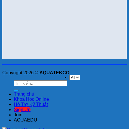
Copyright 2026 ©
AQUATEKCO
Tìm
kiếm:
Trang chủ
Khóa Học Online
Hỗ Trợ Kỹ Thuật
Sign Up
Join
AQUAEDU