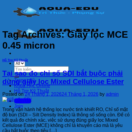
Skip
to
content
Tag Archives:
Giấy lọc MCE
0.45 micron
Hỗ Trợ Kỹ Thuật
Tìm
Tại sao đo chỉ số SDI bắt buộc phải
kiếm:
dùng giấy lọc Mixed Cellulose Ester
Trang chủ
Khóa Học Online
Hỗ Trợ Kỹ Thuật
Posted on
24 Tháng 1, 2026
24 Tháng 1, 2026
by
admin
Sign Up
Join
Trong vận hành hệ thống lọc nước tinh khiết RO, Chỉ số mật
độ bùn (SDI – Silt Density Index) là thông số sống còn. Để có
kết quả đo chính xác, việc sử dụng đúng giấy lọc Mixed
Cellulose Ester (MCE) không chỉ là khuyến cáo mà là yêu
cầu bắt buộc theo tiêu […]