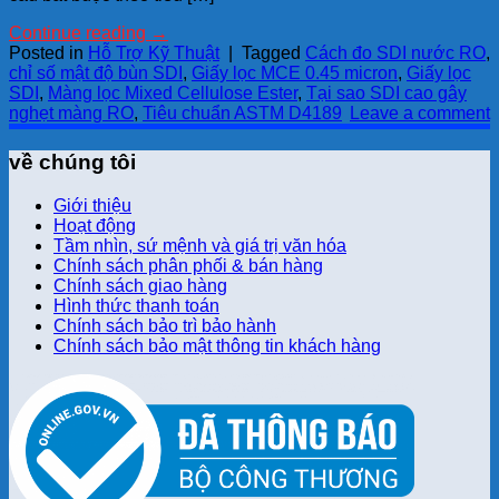
Continue reading
→
Posted in
Hỗ Trợ Kỹ Thuật
|
Tagged
Cách đo SDI nước RO
,
chỉ số mật độ bùn SDI
,
Giấy lọc MCE 0.45 micron
,
Giấy lọc
SDI
,
Màng lọc Mixed Cellulose Ester
,
Tại sao SDI cao gây
nghẹt màng RO
,
Tiêu chuẩn ASTM D4189
Leave a comment
về chúng tôi
Giới thiệu
Hoạt động
Tầm nhìn, sứ mệnh và giá trị văn hóa
Chính sách phân phối & bán hàng
Chính sách giao hàng
Hình thức thanh toán
Chính sách bảo trì bảo hành
Chính sách bảo mật thông tin khách hàng