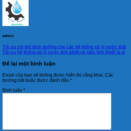
admin
Tối ưu chi phí dinh dưỡng cho các hệ thống xử lý nước thải
Tối ưu hệ thống xử lý nước tinh khiết và siêu tinh khiết là gì
Để lại một bình luận
Email của bạn sẽ không được hiển thị công khai.
Các
trường bắt buộc được đánh dấu
*
Bình luận
*