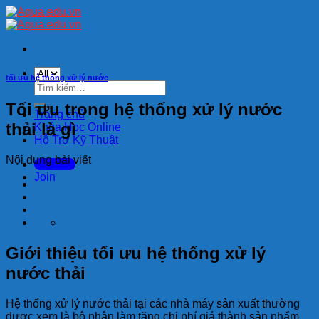
Skip
to
content
tối ưu hệ thống xử lý nước
Tìm
kiếm:
Tối ưu trong hệ thống xử lý nước
Trang chủ
thải là gì
Khóa Học Online
Hỗ Trợ Kỹ Thuật
Nội dung bài viết
Sign Up
Join
Giới thiệu tối ưu hệ thống xử lý
nước thải
Hệ thống xử lý nước thải tại các nhà máy sản xuất thường
được xem là bộ phận làm tăng chi phí giá thành sản phẩm