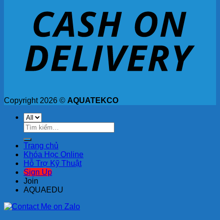
Copyright 2026 ©
AQUATEKCO
Tìm
kiếm:
Trang chủ
Khóa Học Online
Hỗ Trợ Kỹ Thuật
Sign Up
Join
AQUAEDU