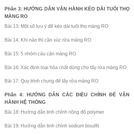
Phần 3: HƯỚNG DẪN VẬN HÀNH KÉO DÀI TUỔI THỌ
MÀNG RO
Bài 13: Một số lưu ý để kéo dài tuổi thọ màng RO
Bài 14: Khi nào thì cần xúc rửa màng RO
Bài 15: 5 nhóm cáu cặn màng RO
Bài 16: Xác định loại hóa chất dùng cho tẩy rửa màng RO
Bài 17: Quy trình chung để tẩy rửa màng RO
Phần 4: HƯỚNG DẪN CÁC ĐIỀU CHỈNH ĐỂ VẬN
HÀNH HỆ THỐNG
Bài 18: Hướng dẫn tinh chỉnh nồng độ polymer
Bài 19: Hướng dẫn tinh chỉnh sodium bisulfit