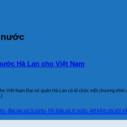
ý nước
 nước Hà Lan cho Việt Nam
cho Việt Nam Đại sứ quán Hà Lan có tổ chức một chương trình 
…]
ước
,
đào tạo xử lý nước
,
hội thảo xử lý nước
,
tiết kiệm chi phí 