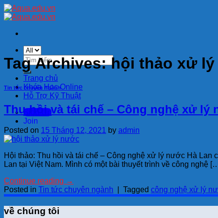
Skip
to
content
Tìm
Tag Archives:
hội thảo xử l
kiếm:
Trang chủ
Khóa Học Online
Tin tức chuyên ngành
Hỗ Trợ Kỹ Thuật
Thu hồi và tái chế – Công nghệ xử lý
Sign Up
Join
Posted on
15 Tháng 12, 2021
by
admin
Hội thảo: Thu hồi và tái chế – Công nghệ xử lý nước Hà Lan 
Lan tại Việt Nam. Mình có một bài thuyết trình về công nghệ [
Continue reading
→
Posted in
Tin tức chuyên ngành
|
Tagged
công nghệ xử lý n
về chúng tôi